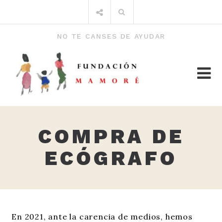
Saltar
Buscar
al
por:
contenido
NO TE CANSES DE AYUDAR
COMPRA DE
ECÓGRAFO
En 2021, ante la carencia de medios, hemos