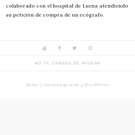
colaborado con el hospital de Luena atendiendo
su petición de compra de un ecógrafo.
Youtube
Facebook
Twitter
Instagram
NO TE CANSES DE AYUDAR
Belise
|
funciona gracias a
WordPress