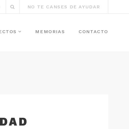
Buscar
r
Instagram
NO TE CANSES DE AYUDAR
por:
ECTOS
MEMORIAS
CONTACTO
IDAD