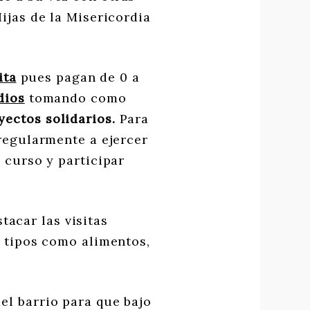
ijas de la Misericordia
ita
pues pagan de 0 a
dios
tomando como
yectos solidarios.
Para
regularmente a ejercer
 curso y participar
acar las visitas
s tipos como alimentos,
del barrio para que bajo