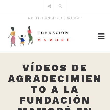
Saltar
Buscar
al
por:
contenido
NO TE CANSES DE AYUDAR
VÍDEOS DE
AGRADECIMIEN
TO A LA
FUNDACIÓN