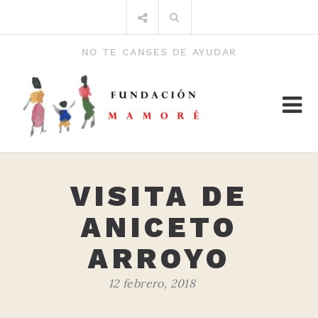
Saltar
Buscar
al
por:
contenido
NO TE CANSES DE AYUDAR
VISITA DE
ANICETO
ARROYO
12 febrero, 2018