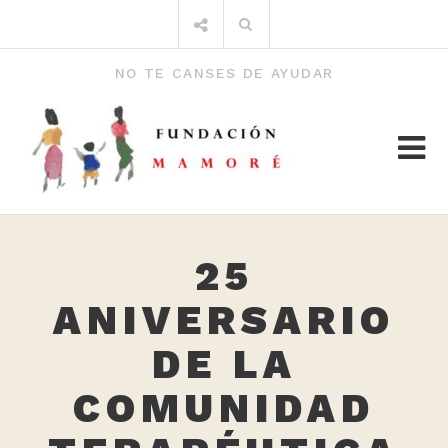
Saltar
Buscar
al
por:
contenido
NO TE CANSES DE AYUDAR
25
ANIVERSARIO
DE LA
COMUNIDAD