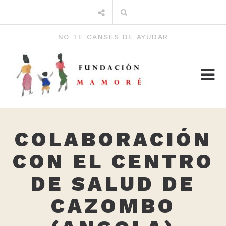
Saltar
Buscar
al
por:
contenido
NO TE CANSES DE AYUDAR
COLABORACIÓN
CON EL CENTRO
DE SALUD DE
CAZOMBO