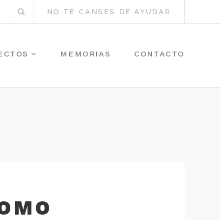
Buscar
r
Instagram
NO TE CANSES DE AYUDAR
por:
ECTOS
MEMORIAS
CONTACTO
MOMO