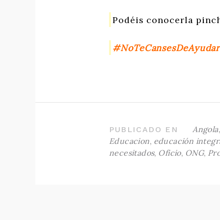
Podéis conocerla pinc
#NoTeCansesDeAyuda
Angola
PUBLICADO EN
Educacion
,
educación integr
necesitados
,
Oficio
,
ONG
,
Pr