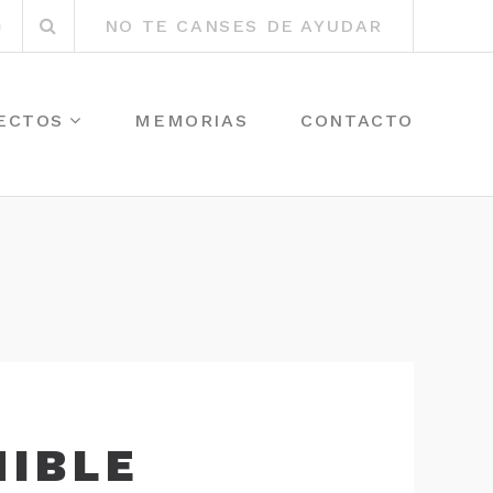
Buscar
r
Instagram
NO TE CANSES DE AYUDAR
por:
ECTOS
MEMORIAS
CONTACTO
NIBLE