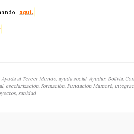
hando
aquí.
r
,
Ayuda al Tercer Mundo
,
ayuda social
,
Ayudar
,
Bolivia
,
Co
al
,
escolarización
,
formación
,
Fundación Mamoré
,
integrac
oyectos
,
sanidad