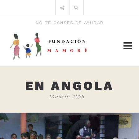
Saltar
Buscar
al
por:
contenido
NO TE CANSES DE AYUDAR
EN ANGOLA
13 enero, 2026