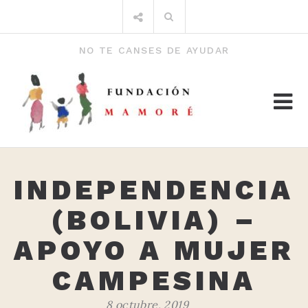
Saltar
Buscar
al
por:
contenido
NO TE CANSES DE AYUDAR
INDEPENDENCIA
(BOLIVIA) –
APOYO A MUJER
CAMPESINA
8 octubre, 2019