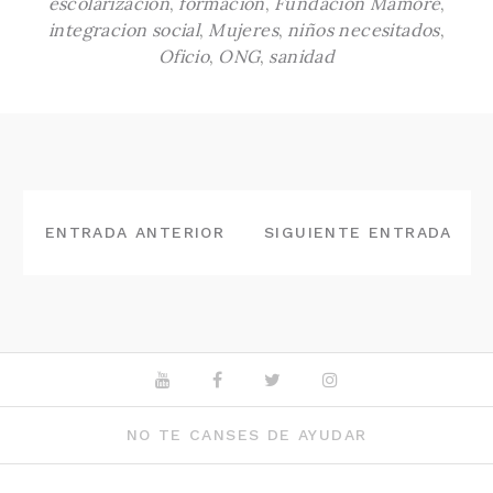
escolarización
,
formación
,
Fundación Mamoré
,
integracion social
,
Mujeres
,
niños necesitados
,
Oficio
,
ONG
,
sanidad
NAVEGACIÓN
DE
ENTRADA ANTERIOR
SIGUIENTE ENTRADA
ENTRADAS
Youtube
Facebook
Twitter
Instagram
NO TE CANSES DE AYUDAR