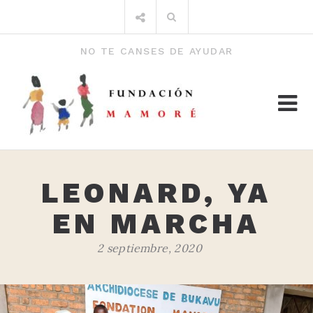
Saltar
Buscar
al
por:
contenido
NO TE CANSES DE AYUDAR
LEONARD, YA
EN MARCHA
2 septiembre, 2020