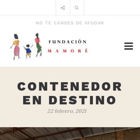
Saltar
Buscar
al
por:
contenido
NO TE CANSES DE AYUDAR
CONTENEDOR
EN DESTINO
22 febrero, 2021