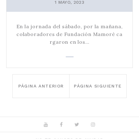
1 MAYO, 2023
En la jornada del sábado, por la mañana,
colaboradores de Fundación Mamoré ca
rgaron en los…
PAGINACIÓN
DE
PÁGINA ANTERIOR
PÁGINA SIGUIENTE
ENTRADAS
Youtube
Facebook
Twitter
Instagram